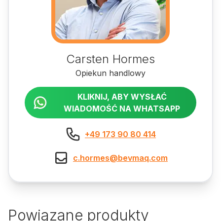
Carsten Hormes
Opiekun handlowy
KLIKNIJ, ABY WYSŁAĆ
WIADOMOŚĆ NA WHATSAPP
+49 173 90 80 414
c.hormes@bevmaq.com
Powiązane produkty