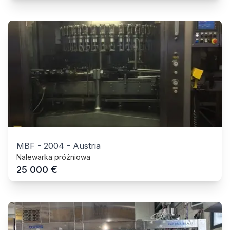
MBF
-
2004
-
Austria
Nalewarka próżniowa
€
25 000