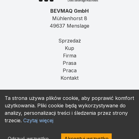
BEVMAQ GmbH
Mühlenhorst 8
49637 Menslage
Sprzedaż
Kup
Firma
Prasa
Praca
Kontakt
Imprint
Ta strona używa plików cookie, aby poprawić komfort
Prywatność
użytkowania. Pliki cookie będą wykorzystywane do
T&C
analizy, personalizacji treści i śledzenia przez strony
trzecie.
Czytaj więcej
contact@bevmaq.com
+49 173 90 80 414
Odrzuć wszystko
Akceptuj wszystko