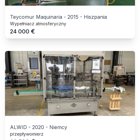
Teycomur Maquinaria
-
2015
-
Hiszpania
Wypełniacz atmosferyczny
€
24 000
ALWID
-
2020
-
Niemcy
przepływomierz