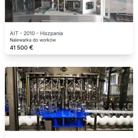
AIT
-
2010
-
Hiszpania
Nalewarka do worków
€
41 500