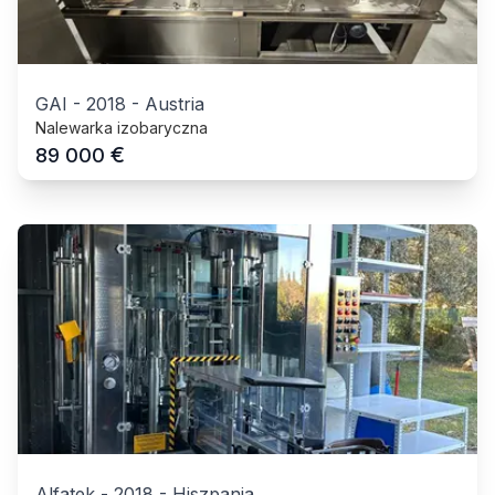
GAI
-
2018
-
Austria
Nalewarka izobaryczna
€
89 000
Alfatek
-
2018
-
Hiszpania