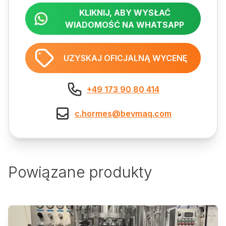
KLIKNIJ, ABY WYSŁAĆ
WIADOMOŚĆ NA WHATSAPP
UZYSKAJ OFICJALNĄ WYCENĘ
+49 173 90 80 414
c.hormes@bevmaq.com
Powiązane produkty