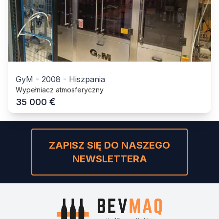
GyM
-
2008
-
Hiszpania
Wypełniacz atmosferyczny
€
35 000
ZAPISZ SIĘ DO NASZEGO
NEWSLETTERA