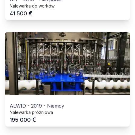
Nalewarka do worków
€
41 500
ALWID
-
2019
-
Niemcy
Nalewarka próżniowa
€
195 000