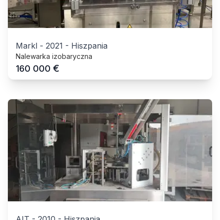
Markl
-
2021
-
Hiszpania
Nalewarka izobaryczna
€
160 000
AIT
-
2010
-
Hiszpania