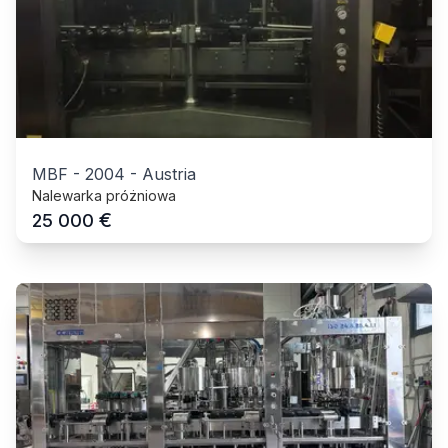
MBF
-
2004
-
Austria
Nalewarka próżniowa
€
25 000