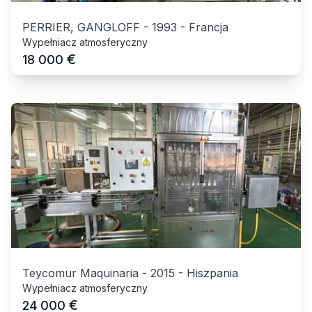
PERRIER, GANGLOFF
-
1993
-
Francja
Wypełniacz atmosferyczny
€
18 000
Teycomur Maquinaria
-
2015
-
Hiszpania
Wypełniacz atmosferyczny
€
24 000