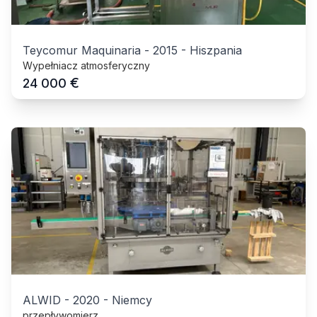
Teycomur Maquinaria
-
2015
-
Hiszpania
Wypełniacz atmosferyczny
€
24 000
ALWID
-
2020
-
Niemcy
przepływomierz