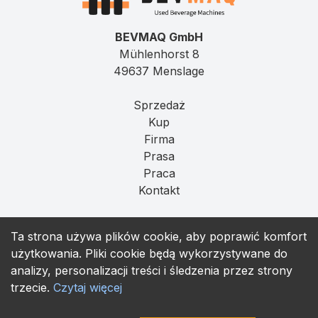
BEVMAQ GmbH
Mühlenhorst 8
49637 Menslage
Sprzedaż
Kup
Firma
Prasa
Praca
Kontakt
Imprint
Ta strona używa plików cookie, aby poprawić komfort
Prywatność
użytkowania. Pliki cookie będą wykorzystywane do
T&C
analizy, personalizacji treści i śledzenia przez strony
trzecie.
Czytaj więcej
contact@bevmaq.com
+49 173 90 80 414