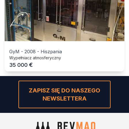
GyM
-
2008
-
Hiszpania
Wypełniacz atmosferyczny
€
35 000
ZAPISZ SIĘ DO NASZEGO
NEWSLETTERA