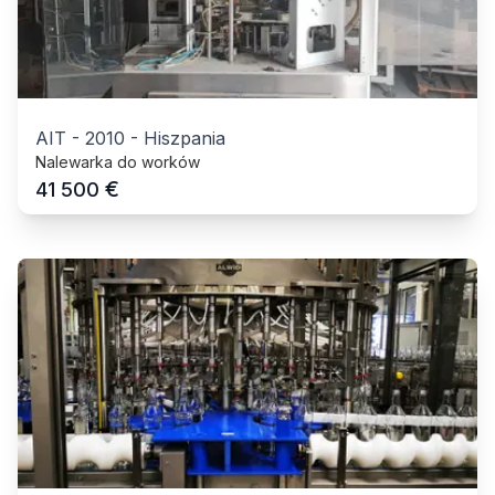
AIT
-
2010
-
Hiszpania
Nalewarka do worków
€
41 500