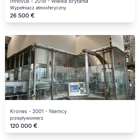
Innovus
-
2019
-
Wielka Brytania
Wypełniacz atmosferyczny
€
26 500
Krones
-
2001
-
Niemcy
przepływomierz
€
120 000