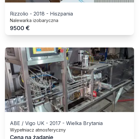
Rizzolio
-
2018
-
Hiszpania
Nalewarka izobaryczna
€
9500
ABE / Vigo UK
-
2017
-
Wielka Brytania
Wypełniacz atmosferyczny
Cena na żądanie