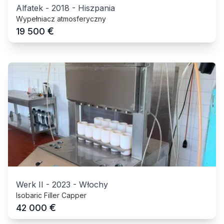
Alfatek
-
2018
-
Hiszpania
Wypełniacz atmosferyczny
€
19 500
Werk II
-
2023
-
Włochy
Isobaric Filler Capper
€
42 000