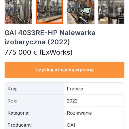
GAI 4033RE-HP Nalewarka
izobaryczna (2022)
775 000
(ExWorks)
€
Uzyskaj oficjalną wycenę
Kraj
:
Francja
Rok
:
2022
Kategoria
:
Rozlewanie
Producent
:
GAI