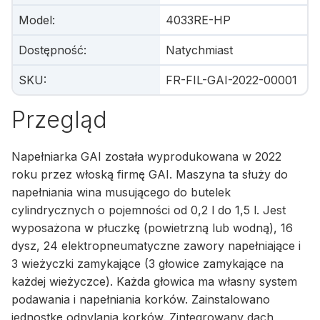
Model
:
4033RE-HP
Dostępność
:
Natychmiast
SKU
:
FR-FIL-GAI-2022-00001
Przegląd
Napełniarka GAI została wyprodukowana w 2022
roku przez włoską firmę GAI. Maszyna ta służy do
napełniania wina musującego do butelek
cylindrycznych o pojemności od 0,2 l do 1,5 l. Jest
wyposażona w płuczkę (powietrzną lub wodną), 16
dysz, 24 elektropneumatyczne zawory napełniające i
3 wieżyczki zamykające (3 głowice zamykające na
każdej wieżyczce). Każda głowica ma własny system
podawania i napełniania korków. Zainstalowano
jednostkę odpylania korków. Zintegrowany dach