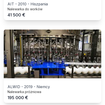
AIT
-
2010
-
Hiszpania
Nalewarka do worków
€
41 500
ALWID
-
2019
-
Niemcy
Nalewarka próżniowa
€
195 000