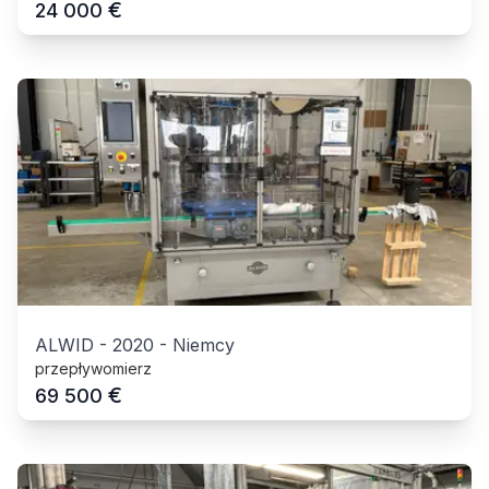
€
24 000
ALWID
-
2020
-
Niemcy
przepływomierz
€
69 500