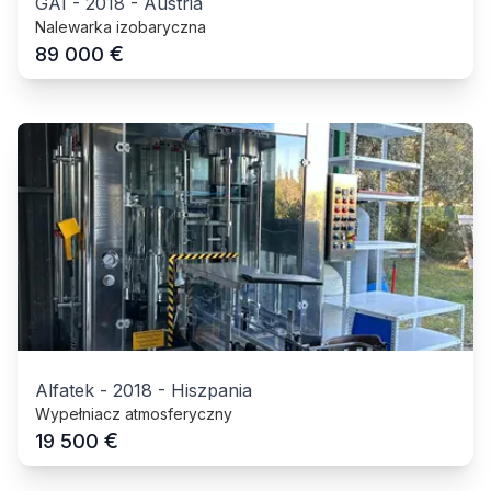
GAI
-
2018
-
Austria
Nalewarka izobaryczna
€
89 000
Alfatek
-
2018
-
Hiszpania
Wypełniacz atmosferyczny
€
19 500