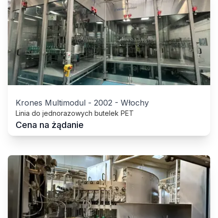
Krones Multimodul
-
2002
-
Włochy
Linia do jednorazowych butelek PET
Cena na żądanie