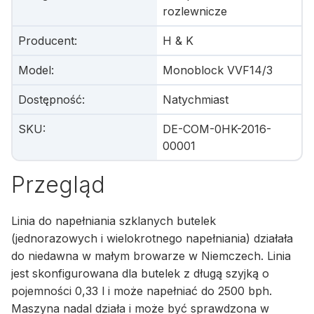
rozlewnicze
Producent
:
H & K
Model
:
Monoblock VVF14/3
Dostępność
:
Natychmiast
SKU
:
DE-COM-0HK-2016-
00001
Przegląd
Linia do napełniania szklanych butelek
(jednorazowych i wielokrotnego napełniania) działała
do niedawna w małym browarze w Niemczech. Linia
jest skonfigurowana dla butelek z długą szyjką o
pojemności 0,33 l i może napełniać do 2500 bph.
Maszyna nadal działa i może być sprawdzona w