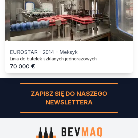
EUROSTAR
-
2014
-
Meksyk
Linia do butelek szklanych jednorazowych
€
70 000
ZAPISZ SIĘ DO NASZEGO
NEWSLETTERA