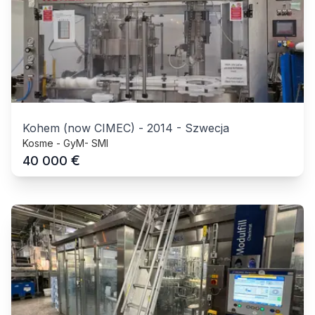
Kohem (now CIMEC)
-
2014
-
Szwecja
Kosme - GyM- SMI
€
40 000