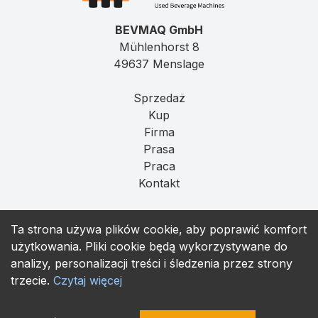
BEVMAQ GmbH
Mühlenhorst 8
49637 Menslage
Sprzedaż
Kup
Firma
Prasa
Praca
Kontakt
Imprint
Ta strona używa plików cookie, aby poprawić komfort
Prywatność
użytkowania. Pliki cookie będą wykorzystywane do
T&C
analizy, personalizacji treści i śledzenia przez strony
trzecie.
Czytaj więcej
contact@bevmaq.com
+49 173 90 80 414