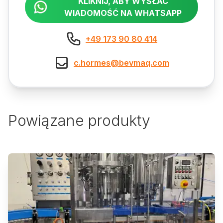
KLIKNIJ, ABY WYSŁAĆ
WIADOMOŚĆ NA WHATSAPP
+49 173 90 80 414
c.hormes@bevmaq.com
Powiązane produkty