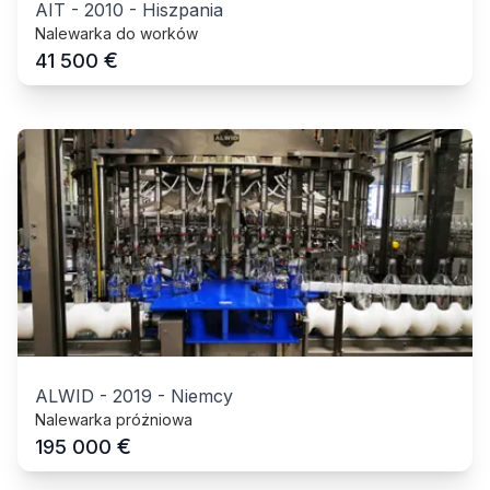
AIT
-
2010
-
Hiszpania
Nalewarka do worków
€
41 500
ALWID
-
2019
-
Niemcy
Nalewarka próżniowa
€
195 000