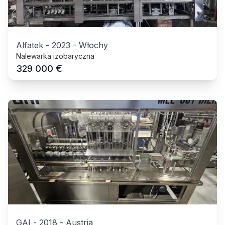
Alfatek
-
2023
-
Włochy
Nalewarka izobaryczna
€
329 000
GAI
-
2018
-
Austria