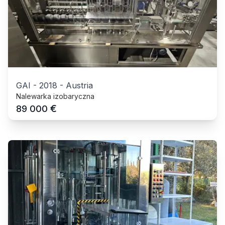
GAI
-
2018
-
Austria
Nalewarka izobaryczna
€
89 000