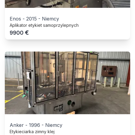
Enos
-
2015
-
Niemcy
Aplikator etykiet samoprzylepnych
€
9900
Anker
-
1996
-
Niemcy
Etykieciarka zimny klej