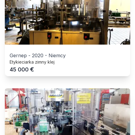
Gernep
-
2020
-
Niemcy
Etykieciarka zimny klej
€
45 000