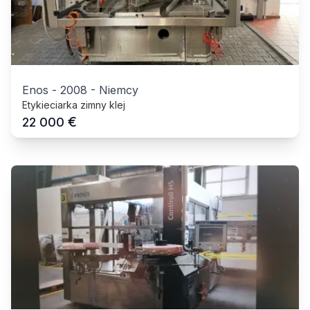
Enos
-
2008
-
Niemcy
Etykieciarka zimny klej
€
22 000