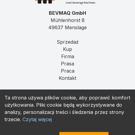
BEVMAQ GmbH
Mühlenhorst 8
49637 Menslage
Sprzedaż
Kup
Firma
Prasa
Praca
Kontakt
Imprint
Ta strona używa plików cookie, aby poprawić komfort
Prywatność
użytkowania. Pliki cookie będą wykorzystywane do
T&C
analizy, personalizacji treści i śledzenia przez strony
trzecie.
Czytaj więcej
contact@bevmaq.com
+49 173 90 80 414