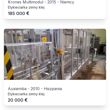
Krones Multimodul
-
2015
-
Niemcy
Etykieciarka zimny klej
€
185 000
Auxiemba
-
2010
-
Hiszpania
Etykieciarka zimny klej
€
20 000