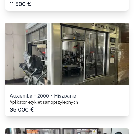
€
11 500
Auxiemba
-
2000
-
Hiszpania
Aplikator etykiet samoprzylepnych
€
35 000