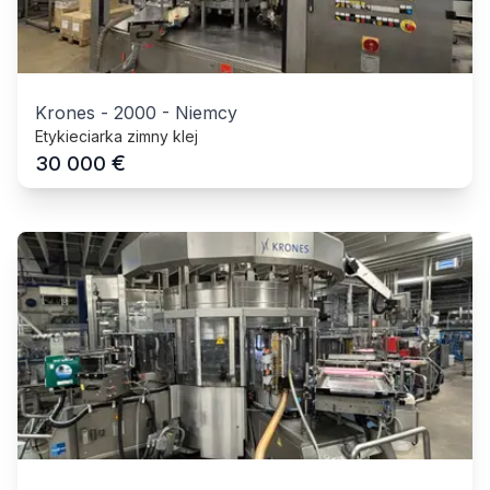
Krones
-
2000
-
Niemcy
Etykieciarka zimny klej
€
30 000