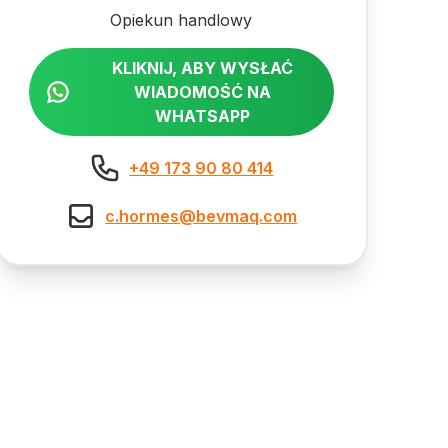
Opiekun handlowy
KLIKNIJ, ABY WYSŁAĆ
WIADOMOŚĆ NA
WHATSAPP
+49 173 90 80 414
c.hormes@bevmaq.com