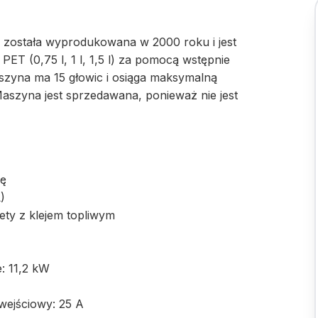
 została wyprodukowana w 2000 roku i jest
ET (0,75 l, 1 l, 1,5 l) za pomocą wstępnie
Maszyna ma 15 głowic i osiąga maksymalną
aszyna jest sprzedawana, ponieważ nie jest
nę
)
ety z klejem topliwym
: 11,2 kW
wejściowy: 25 A