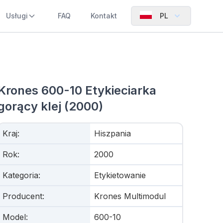
Usługi
FAQ
Kontakt
PL
Krones 600-10 Etykieciarka
gorący klej (2000)
Kraj
:
Hiszpania
Rok
:
2000
Kategoria
:
Etykietowanie
Producent
:
Krones Multimodul
Model
:
600-10