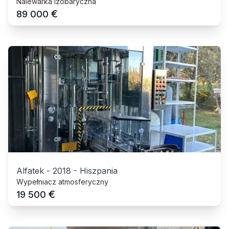
Nalewarka izobaryczna
€
89 000
Alfatek
-
2018
-
Hiszpania
Wypełniacz atmosferyczny
€
19 500