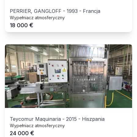
PERRIER, GANGLOFF
-
1993
-
Francja
Wypełniacz atmosferyczny
€
18 000
Teycomur Maquinaria
-
2015
-
Hiszpania
Wypełniacz atmosferyczny
€
24 000