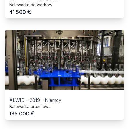
Nalewarka do worków
€
41 500
ALWID
-
2019
-
Niemcy
Nalewarka próżniowa
€
195 000