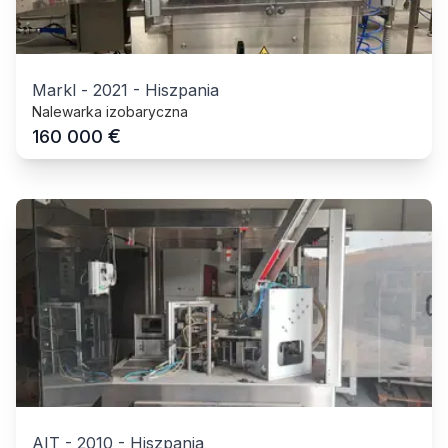
Markl
-
2021
-
Hiszpania
Nalewarka izobaryczna
€
160 000
AIT
-
2010
-
Hiszpania