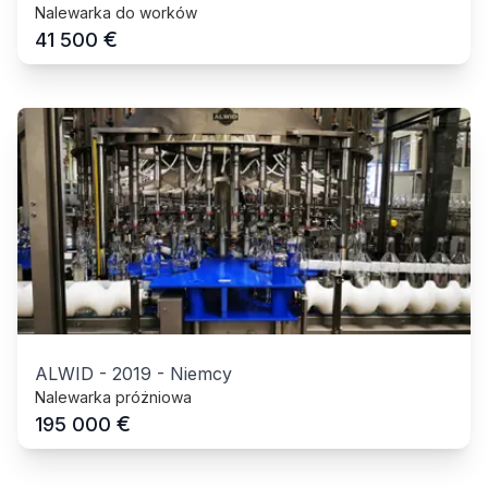
Nalewarka do worków
€
41 500
ALWID
-
2019
-
Niemcy
Nalewarka próżniowa
€
195 000