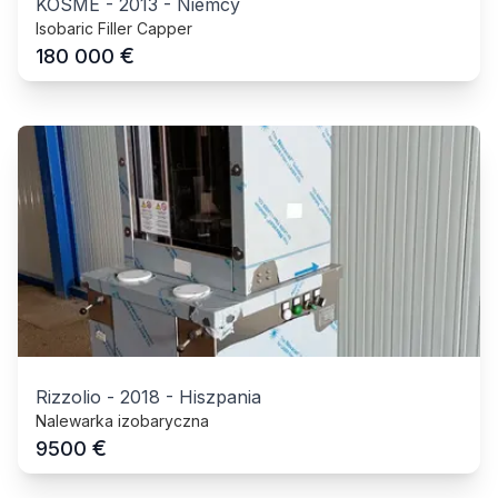
KOSME
-
2013
-
Niemcy
Isobaric Filler Capper
€
180 000
Rizzolio
-
2018
-
Hiszpania
Nalewarka izobaryczna
€
9500