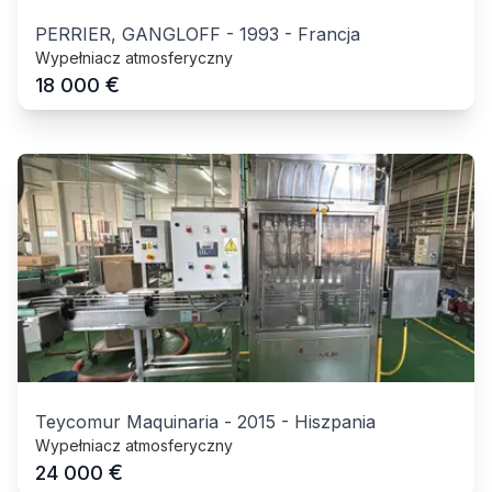
PERRIER, GANGLOFF
-
1993
-
Francja
Wypełniacz atmosferyczny
€
18 000
Teycomur Maquinaria
-
2015
-
Hiszpania
Wypełniacz atmosferyczny
€
24 000