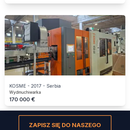
KOSME
-
2017
-
Serbia
Wydmuchiwarka
€
170 000
ZAPISZ SIĘ DO NASZEGO