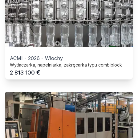
ACMI
-
2026
-
Włochy
Wytłaczarka, napełniarka, zakręcarka typu combiblock
€
2 813 100