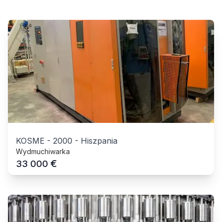
KOSME
-
2000
-
Hiszpania
Wydmuchiwarka
€
33 000