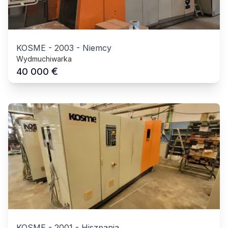
KOSME
-
2003
-
Niemcy
Wydmuchiwarka
€
40 000
KOSME
-
2001
-
Hiszpania