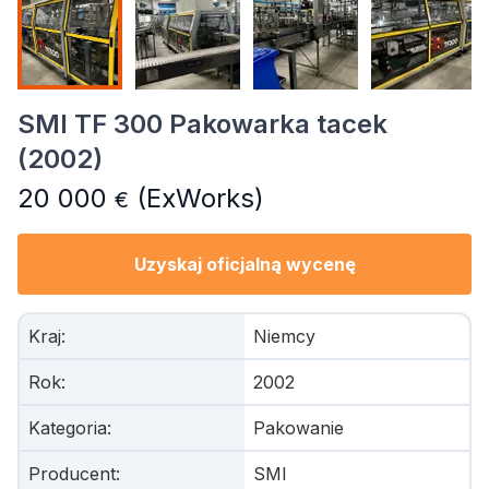
SMI TF 300 Pakowarka tacek
(2002)
20 000
(ExWorks)
€
Uzyskaj oficjalną wycenę
Kraj
:
Niemcy
Rok
:
2002
Kategoria
:
Pakowanie
Producent
:
SMI