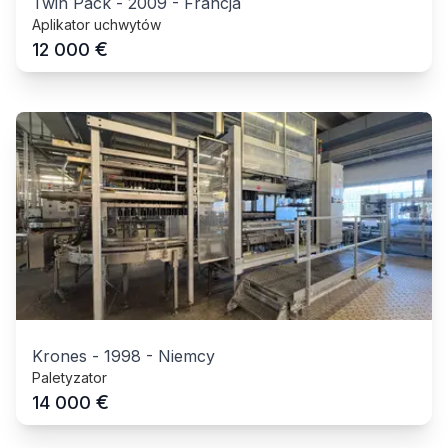
Twin Pack
-
2009
-
Francja
Aplikator uchwytów
€
12 000
Krones
-
1998
-
Niemcy
Paletyzator
€
14 000