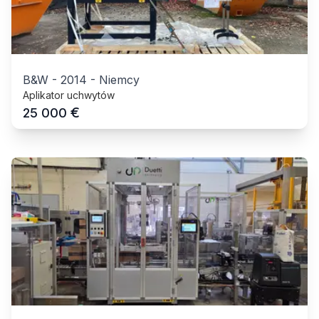
B&W
-
2014
-
Niemcy
Aplikator uchwytów
€
25 000