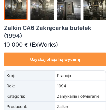
Zalkin CA6 Zakręcarka butelek
(1994)
10 000
(ExWorks)
€
Uzyskaj oficjalną wycenę
Kraj
:
Francja
Rok
:
1994
Kategoria
:
Zamykanie i otwieranie
Producent
:
Zalkin