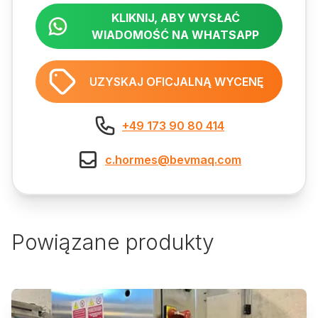
KLIKNIJ, ABY WYSŁAĆ
WIADOMOŚĆ NA WHATSAPP
UZYSKAJ OFICJALNĄ WYCENĘ
+49 173 90 80 414
c.hormes@bevmaq.com
Powiązane produkty