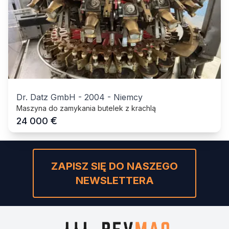
Dr. Datz GmbH
-
2004
-
Niemcy
Maszyna do zamykania butelek z krachlą
€
24 000
ZAPISZ SIĘ DO NASZEGO
NEWSLETTERA