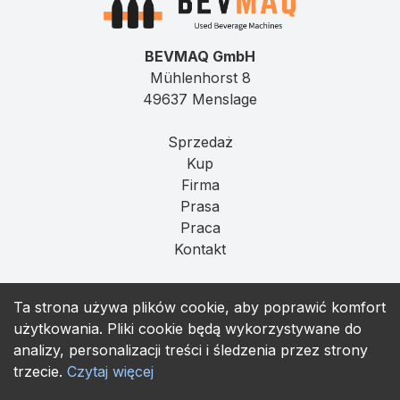
BEVMAQ GmbH
Mühlenhorst 8
49637 Menslage
Sprzedaż
Kup
Firma
Prasa
Praca
Kontakt
Imprint
Ta strona używa plików cookie, aby poprawić komfort
Prywatność
użytkowania. Pliki cookie będą wykorzystywane do
T&C
analizy, personalizacji treści i śledzenia przez strony
trzecie.
Czytaj więcej
contact@bevmaq.com
+49 173 90 80 414