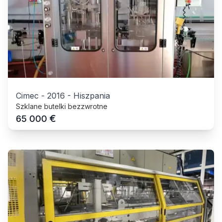
Cimec
-
2016
-
Hiszpania
Szklane butelki bezzwrotne
€
65 000