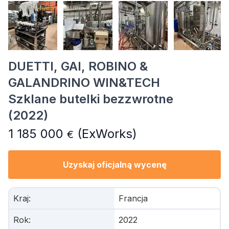
DUETTI, GAI, ROBINO &
GALANDRINO WIN&TECH
Szklane butelki bezzwrotne
(2022)
1 185 000
(ExWorks)
€
Uzyskaj oficjalną wycenę
Kraj
:
Francja
Rok
:
2022