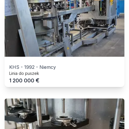
KHS
-
1992
-
Niemcy
Linia do puszek
€
1 200 000