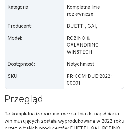
Kategoria
:
Kompletne linie
rozlewnicze
Producent
:
DUETTI, GAI,
Model
:
ROBINO &
GALANDRINO
WIN&TECH
Dostępność
:
Natychmiast
SKU
:
FR-COM-DUE-2022-
00001
Przegląd
Ta kompletna izobarometryczna linia do napełniania
win musujących została wyprodukowana w 2022 roku
przez włoskich producentów DUETTI, GAI, ROBINO