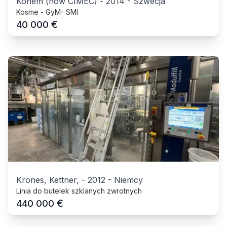
Kohem (now CIMEC)
-
2014
-
Szwecja
Kosme - GyM- SMI
€
40 000
Krones, Kettner,
-
2012
-
Niemcy
Linia do butelek szklanych zwrotnych
€
440 000