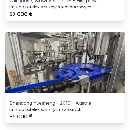
Wildgoose, Slowbeer
-
2016
-
Hiszpania
Linia do butelek szklanych jednorazowych
€
57 000
Shandong Yuesheng
-
2019
-
Austria
Linia do butelek szklanych zwrotnych
€
85 000