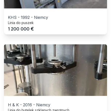
KHS
-
1992
-
Niemcy
Linia do puszek
€
1 200 000
H & K
-
2016
-
Niemcy
Linia do butelek szklanych zwrotnych