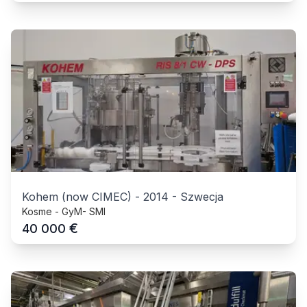
Kohem (now CIMEC)
-
2014
-
Szwecja
Kosme - GyM- SMI
€
40 000