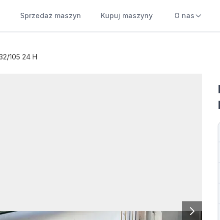
Sprzedaż maszyn
Kupuj maszyny
O nas
32/105 24 H