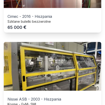
Cimec
-
2016
-
Hiszpania
Szklane butelki bezzwrotne
€
65 000
Nissei ASB
-
2003
-
Hiszpania
Kosme - GyM- SMI