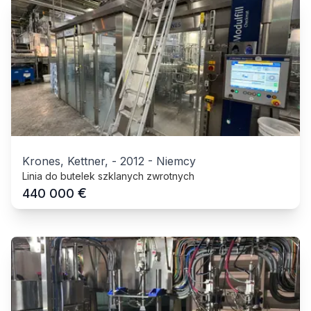
Krones, Kettner,
-
2012
-
Niemcy
Linia do butelek szklanych zwrotnych
€
440 000