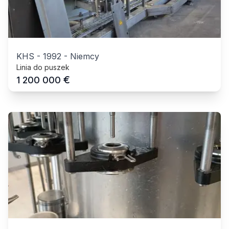
KHS
-
1992
-
Niemcy
Linia do puszek
€
1 200 000