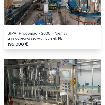
SIPA, Procomac
-
2000
-
Niemcy
Linia do jednorazowych butelek PET
€
195 000