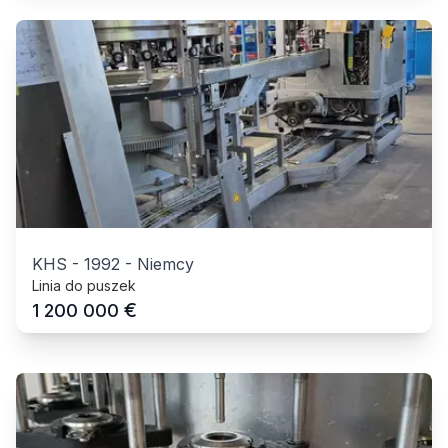
KHS
-
1992
-
Niemcy
Linia do puszek
€
1 200 000