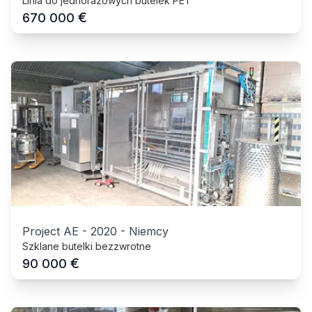
Linia do jednorazowych butelek PET
€
670 000
Project AE
-
2020
-
Niemcy
Szklane butelki bezzwrotne
€
90 000