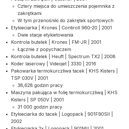
Cztery miejsca do umieszczenia pojemnika z
zakrętkami
W tym przenośniki do zakrętek sportowych
Etykieciarka | Krones | Contiroll 960-20 | 2001
Dwie stacje etykietowania
Kontrola butelek | Krones | FM-JR | 2001
Łącznie z popychaczem
Kontrola butelek | Heuft | Spectrum TX2 | 2008
Koder laserowy | Videojet | 3330 | 2016
Pakowarka termokurczliwa tacek | KHS Kisters |
TSP 030V | 2001
38,628 godzin pracy
Maszyna pakująca w folię termokurczliwą | KHS
Kisters | SP 050V | 2001
31 000 godzin pracy
Etykieciarka do tacek | Logopack | 901F90SII |
2002
Etykieciarka 2x | Logopack | 901MII | 2001