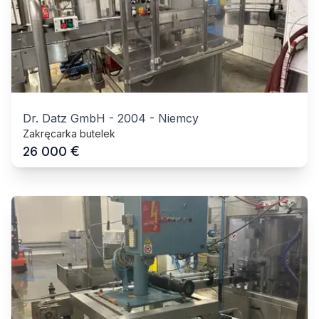
Dr. Datz GmbH
-
2004
-
Niemcy
Zakręcarka butelek
€
26 000