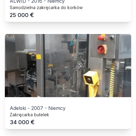
ALWID
-
2016
-
Niemcy
Samodzielna zakręcarka do korków
€
25 000
Adelski
-
2007
-
Niemcy
Zakręcarka butelek
€
34 000