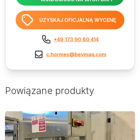
UZYSKAJ OFICJALNĄ WYCENĘ
+49 173 90 80 414
c.hormes@bevmaq.com
Powiązane produkty