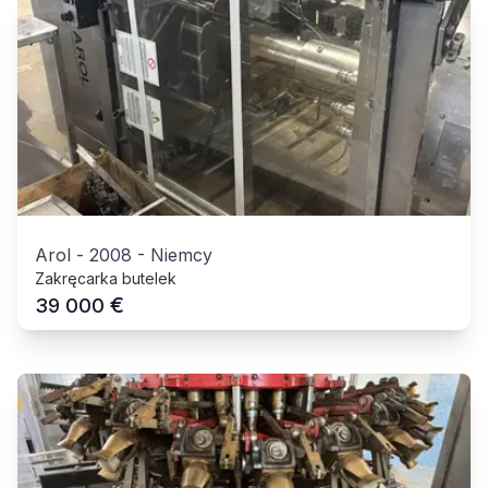
Arol
-
2008
-
Niemcy
Zakręcarka butelek
€
39 000