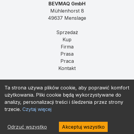
BEVMAQ GmbH
Mühlenhorst 8
49637 Menslage
Sprzedaż
Kup
Firma
Prasa
Praca
Kontakt
Imprint
Ta strona używa plików cookie, aby poprawić komfort
Prywatność
użytkowania. Pliki cookie będą wykorzystywane do
T&C
analizy, personalizacji treści i śledzenia przez strony
trzecie.
Czytaj więcej
contact@bevmaq.com
+49 173 90 80 414
Odrzuć wszystko
Akceptuj wszystko