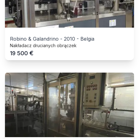
Robino & Galandrino
-
2010
-
Belgia
Nakładacz drucianych obrączek
€
19 500