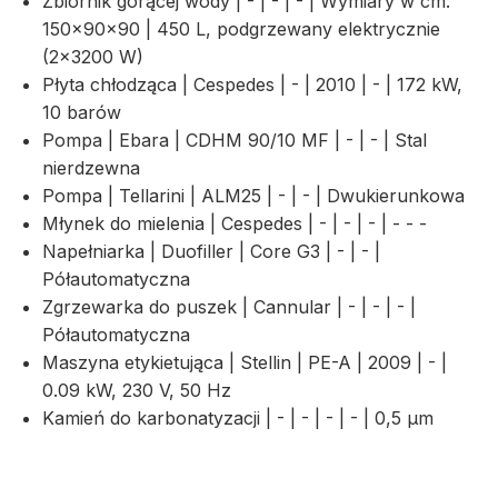
Zbiornik gorącej wody | - | - | - | Wymiary w cm:
150×90×90 | 450 L, podgrzewany elektrycznie
(2×3200 W)
Płyta chłodząca | Cespedes | - | 2010 | - | 172 kW,
10 barów
Pompa | Ebara | CDHM 90/10 MF | - | - | Stal
nierdzewna
Pompa | Tellarini | ALM25 | - | - | Dwukierunkowa
Młynek do mielenia | Cespedes | - | - | - | - - -
Napełniarka | Duofiller | Core G3 | - | - |
Półautomatyczna
Zgrzewarka do puszek | Cannular | - | - | - |
Półautomatyczna
Maszyna etykietująca | Stellin | PE-A | 2009 | - |
0.09 kW, 230 V, 50 Hz
Kamień do karbonatyzacji | - | - | - | - | 0,5 µm