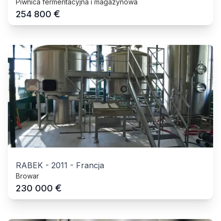
Piwnica fermentacyjna i magazynowa
€
254 800
RABEK
-
2011
-
Francja
Browar
€
230 000