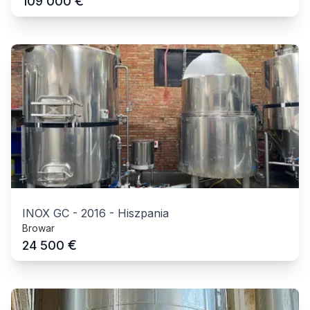
€
109 000
INOX GC
-
2016
-
Hiszpania
Browar
€
24 500