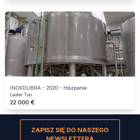
INOXDUBRA
-
2020
-
Hiszpania
Lauter Tun
€
22 000
ZAPISZ SIĘ DO NASZEGO
NEWSLETTERA