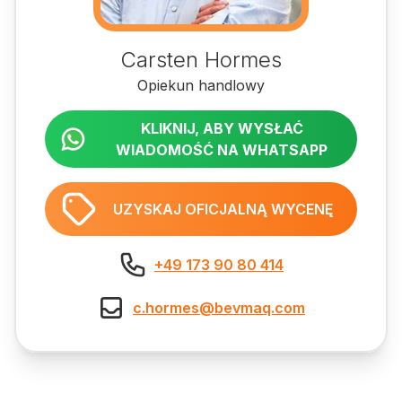
Carsten Hormes
Opiekun handlowy
KLIKNIJ, ABY WYSŁAĆ
WIADOMOŚĆ NA WHATSAPP
UZYSKAJ OFICJALNĄ WYCENĘ
+49 173 90 80 414
c.hormes@bevmaq.com